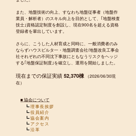
また、地盤技術の向上、すなわち地盤従事者（地盤作
業員・解析者）のスキル向上を目的として、｢地盤検査
技士｣資格認定制度を創設し、現在900名を超える資格
登録者を輩出しています。
さらに、こうした人材育成と同時に、一般消費者のみ
ならずハウスビルタ一・地盤調査会社/地盤改良工事会
社それぞれの不同沈下事故にともなうリスクをヘッジ
する｢地盤保証制度｣を確立し、運用を開始しました。
現在までの保証実績
52,370棟
（2026/06/30現
在）
■
協会について
理事長挨拶
役員紹介
協会案内
アクセス
沿革