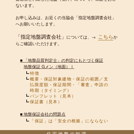
ないます。
お申し込みは、お近くの当協会「指定地盤調査会社」
へお願いいたします。
「指定地盤調査会社」
こちら
については、→
か
らご確認いただけます。
■
「地盤品質判定士」の判定にもとづく保証
地盤保証 Gメン（地面）Ⅰ
特徴
概要・保証対象建物・保証の範囲／支
払限度額・保証期間・「審査」申請の
時期（タイミング）
パンフレット（見本）
保証書（見本）
■
地盤保証会社の問題点
「保証」は「安全の根拠」にならない
住宅地盤の知識