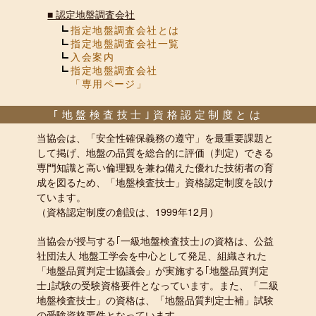
■
認定地盤調査会社
指定地盤調査会社とは
指定地盤調査会社一覧
入会案内
指定地盤調査会社
「専用ページ」
｢地盤検査技士｣資格認定制度とは
当協会は、「安全性確保義務の遵守」を最重要課題と
して掲げ、地盤の品質を総合的に評価（判定）できる
専門知識と高い倫理観を兼ね備えた優れた技術者の育
成を図るため、「地盤検査技士」資格認定制度を設け
ています。
（資格認定制度の創設は、1999年12月）
当協会が授与する｢一級地盤検査技士｣の資格は、公益
社団法人 地盤工学会を中心として発足、組織された
「地盤品質判定士協議会」が実施する｢地盤品質判定
士｣試験の受験資格要件となっています。また、「二級
地盤検査技士」の資格は、「地盤品質判定士補」試験
の受験資格要件となっています。