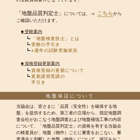
「地盤品質判定士」
こちら
については、→
から
ご確認いただけます。
■
受験案内
「地盤検査技士」とは
受験の手引き
※過年の試験実施状況
■
資格登録更新案内
資格登録の更新について
更新講習受講の
手引き
地盤保証について
当協会は、皆さまに「品質（安全性）を確保する地
盤」を提供するため、第三者の立場から、指定地盤調
査会社がおこなう地盤調査および地盤補強工事の内容
について、「地盤品質判定士」の資格を有する当協会
の検査員が、地盤（物件）ごとに審査をおこない、審
査適合と判断した地盤（物件）について、保証をおこ