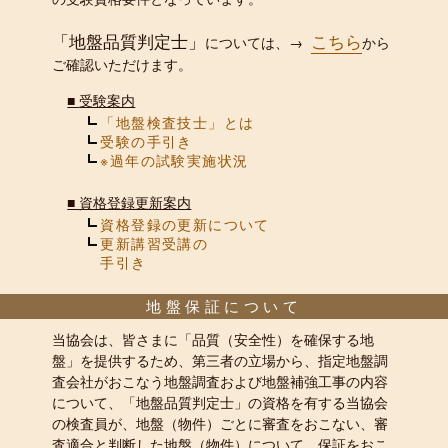
「地盤品質判定士」
こちら
については、→
から
ご確認いただけます。
■
受験案内
「地盤検査技士」とは
受験の手引き
※過年の試験実施状況
■
資格登録更新案内
資格登録の更新について
更新講習受講の
手引き
地盤保証について
当協会は、皆さまに「品質（安全性）を確保する地
盤」を提供するため、第三者の立場から、指定地盤調
査会社がおこなう地盤調査および地盤補強工事の内容
について、「地盤品質判定士」の資格を有する当協会
の検査員が、地盤（物件）ごとに審査をおこない、審
査適合と判断した地盤（物件）について、保証をおこ