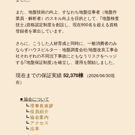
また、地盤技術の向上、すなわち地盤従事者（地盤作
業員・解析者）のスキル向上を目的として、｢地盤検査
技士｣資格認定制度を創設し、現在900名を超える資格
登録者を輩出しています。
さらに、こうした人材育成と同時に、一般消費者のみ
ならずハウスビルタ一・地盤調査会社/地盤改良工事会
社それぞれの不同沈下事故にともなうリスクをヘッジ
する｢地盤保証制度｣を確立し、運用を開始しました。
現在までの保証実績
52,370棟
（2026/06/30現
在）
■
協会について
理事長挨拶
役員紹介
協会案内
アクセス
沿革