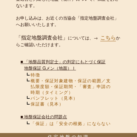
ないます。
お申し込みは、お近くの当協会「指定地盤調査会社」
へお願いいたします。
「指定地盤調査会社」
こちら
については、→
か
らご確認いただけます。
■
「地盤品質判定士」の判定にもとづく保証
地盤保証 Gメン（地面）Ⅰ
特徴
概要・保証対象建物・保証の範囲／支
払限度額・保証期間・「審査」申請の
時期（タイミング）
パンフレット（見本）
保証書（見本）
■
地盤保証会社の問題点
「保証」は「安全の根拠」にならない
住宅地盤の知識