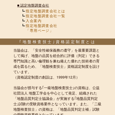
■
認定地盤調査会社
指定地盤調査会社とは
指定地盤調査会社一覧
入会案内
指定地盤調査会社
「専用ページ」
｢地盤検査技士｣資格認定制度とは
当協会は、「安全性確保義務の遵守」を最重要課題と
して掲げ、地盤の品質を総合的に評価（判定）できる
専門知識と高い倫理観を兼ね備えた優れた技術者の育
成を図るため、「地盤検査技士」資格認定制度を設け
ています。
（資格認定制度の創設は、1999年12月）
当協会が授与する｢一級地盤検査技士｣の資格は、公益
社団法人 地盤工学会を中心として発足、組織された
「地盤品質判定士協議会」が実施する｢地盤品質判定
士｣試験の受験資格要件となっています。また、「二級
地盤検査技士」の資格は、「地盤品質判定士補」試験
の受験資格要件となっています。