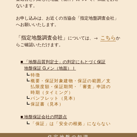
ないます。
お申し込みは、お近くの当協会「指定地盤調査会社」
へお願いいたします。
「指定地盤調査会社」
こちら
については、→
か
らご確認いただけます。
■
「地盤品質判定士」の判定にもとづく保証
地盤保証 Gメン（地面）Ⅰ
特徴
概要・保証対象建物・保証の範囲／支
払限度額・保証期間・「審査」申請の
時期（タイミング）
パンフレット（見本）
保証書（見本）
■
地盤保証会社の問題点
「保証」は「安全の根拠」にならない
住宅地盤の知識