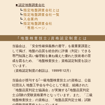
■
認定地盤調査会社
指定地盤調査会社とは
指定地盤調査会社一覧
入会案内
指定地盤調査会社
「専用ページ」
｢地盤検査技士｣資格認定制度とは
当協会は、「安全性確保義務の遵守」を最重要課題と
して掲げ、地盤の品質を総合的に評価（判定）できる
専門知識と高い倫理観を兼ね備えた優れた技術者の育
成を図るため、「地盤検査技士」資格認定制度を設け
ています。
（資格認定制度の創設は、1999年12月）
当協会が授与する｢一級地盤検査技士｣の資格は、公益
社団法人 地盤工学会を中心として発足、組織された
「地盤品質判定士協議会」が実施する｢地盤品質判定
士｣試験の受験資格要件となっています。また、「二級
地盤検査技士」の資格は、「地盤品質判定士補」試験
の受験資格要件となっています。