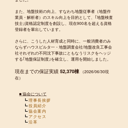
また、地盤技術の向上、すなわち地盤従事者（地盤作
業員・解析者）のスキル向上を目的として、｢地盤検査
技士｣資格認定制度を創設し、現在900名を超える資格
登録者を輩出しています。
さらに、こうした人材育成と同時に、一般消費者のみ
ならずハウスビルタ一・地盤調査会社/地盤改良工事会
社それぞれの不同沈下事故にともなうリスクをヘッジ
する｢地盤保証制度｣を確立し、運用を開始しました。
現在までの保証実績
52,370棟
（2026/06/30現
在）
■
協会について
理事長挨拶
役員紹介
協会案内
アクセス
沿革