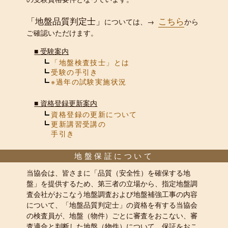
「地盤品質判定士」
こちら
については、→
から
ご確認いただけます。
■
受験案内
「地盤検査技士」とは
受験の手引き
※過年の試験実施状況
■
資格登録更新案内
資格登録の更新について
更新講習受講の
手引き
地盤保証について
当協会は、皆さまに「品質（安全性）を確保する地
盤」を提供するため、第三者の立場から、指定地盤調
査会社がおこなう地盤調査および地盤補強工事の内容
について、「地盤品質判定士」の資格を有する当協会
の検査員が、地盤（物件）ごとに審査をおこない、審
査適合と判断した地盤（物件）について、保証をおこ