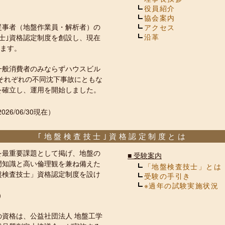
役員紹介
協会案内
従事者（地盤作業員・解析者）の
アクセス
沿革
士｣資格認定制度を創設し、現在
います。
一般消費者のみならずハウスビル
それぞれの不同沈下事故にともな
を確立し、運用を開始しました。
026/06/30現在）
｢地盤検査技士｣資格認定制度とは
を最重要課題として掲げ、地盤の
■
受験案内
門知識と高い倫理観を兼ね備えた
「地盤検査技士」とは
盤検査技士」資格認定制度を設け
受験の手引き
※過年の試験実施状況
）
の資格は、公益社団法人 地盤工学