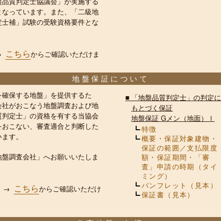
盤品質判定士協議会」が実施する
となっています。また、「二級地
定士補」試験の受験資格要件とな
こちら
→
からご確認いただけま
地盤保証について
を確保する地盤」を提供するた
■
「地盤品質判定士」の判定に
会社がおこなう地盤調査および地
もとづく保証
質判定士」の資格を有する当協会
地盤保証 Gメン（地面）Ⅰ
をおこない、審査適合と判断した
特徴
います。
概要・保証対象建物・
保証の範囲／支払限度
地盤調査会社」へお願いいたしま
額・保証期間・「審
査」申請の時期（タイ
ミング）
パンフレット（見本）
こちら
、→
からご確認いただけ
保証書（見本）