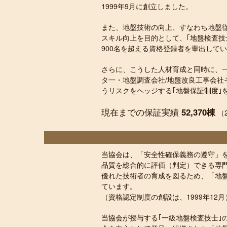
1999年9月に創立しました。
また、地盤技術の向上、すなわち地盤
スキル向上を目的として、｢地盤検査技
900名を超える資格登録者を輩出して
さらに、こうした人材育成と同時に、
タ一・地盤調査会社/地盤改良工事会社
うリスクをヘッジする｢地盤保証制度｣
現在までの保証実績
52,370棟
（2
当協会は、「安全性確保義務の遵守」
品質を総合的に評価（判定）できる専
優れた技術者の育成を図るため、「地
ています。
（資格認定制度の創設は、1999年12月
当協会が授与する｢一級地盤検査技士｣