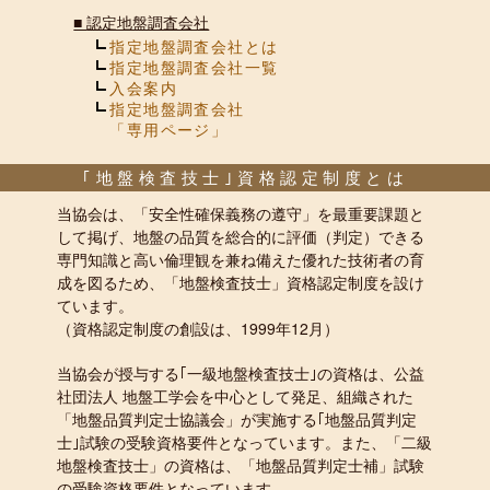
■
認定地盤調査会社
指定地盤調査会社とは
指定地盤調査会社一覧
入会案内
指定地盤調査会社
「専用ページ」
｢地盤検査技士｣資格認定制度とは
当協会は、「安全性確保義務の遵守」を最重要課題と
して掲げ、地盤の品質を総合的に評価（判定）できる
専門知識と高い倫理観を兼ね備えた優れた技術者の育
成を図るため、「地盤検査技士」資格認定制度を設け
ています。
（資格認定制度の創設は、1999年12月）
当協会が授与する｢一級地盤検査技士｣の資格は、公益
社団法人 地盤工学会を中心として発足、組織された
「地盤品質判定士協議会」が実施する｢地盤品質判定
士｣試験の受験資格要件となっています。また、「二級
地盤検査技士」の資格は、「地盤品質判定士補」試験
の受験資格要件となっています。