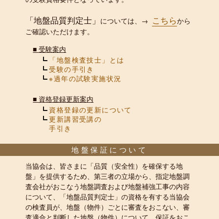
「地盤品質判定士」
こちら
については、→
から
ご確認いただけます。
■
受験案内
「地盤検査技士」とは
受験の手引き
※過年の試験実施状況
■
資格登録更新案内
資格登録の更新について
更新講習受講の
手引き
地盤保証について
当協会は、皆さまに「品質（安全性）を確保する地
盤」を提供するため、第三者の立場から、指定地盤調
査会社がおこなう地盤調査および地盤補強工事の内容
について、「地盤品質判定士」の資格を有する当協会
の検査員が、地盤（物件）ごとに審査をおこない、審
査適合と判断した地盤（物件）について、保証をおこ