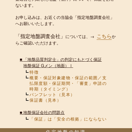
ないます。
お申し込みは、お近くの当協会「指定地盤調査会社」
へお願いいたします。
「指定地盤調査会社」
こちら
については、→
か
らご確認いただけます。
■
「地盤品質判定士」の判定にもとづく保証
地盤保証 Gメン（地面）Ⅰ
特徴
概要・保証対象建物・保証の範囲／支
払限度額・保証期間・「審査」申請の
時期（タイミング）
パンフレット（見本）
保証書（見本）
■
地盤保証会社の問題点
「保証」は「安全の根拠」にならない
住宅地盤の知識