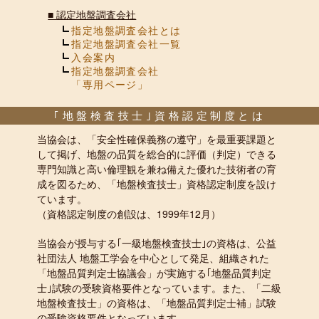
■
認定地盤調査会社
指定地盤調査会社とは
指定地盤調査会社一覧
入会案内
指定地盤調査会社
「専用ページ」
｢地盤検査技士｣資格認定制度とは
当協会は、「安全性確保義務の遵守」を最重要課題と
して掲げ、地盤の品質を総合的に評価（判定）できる
専門知識と高い倫理観を兼ね備えた優れた技術者の育
成を図るため、「地盤検査技士」資格認定制度を設け
ています。
（資格認定制度の創設は、1999年12月）
当協会が授与する｢一級地盤検査技士｣の資格は、公益
社団法人 地盤工学会を中心として発足、組織された
「地盤品質判定士協議会」が実施する｢地盤品質判定
士｣試験の受験資格要件となっています。また、「二級
地盤検査技士」の資格は、「地盤品質判定士補」試験
の受験資格要件となっています。