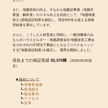
また、地盤技術の向上、すなわち地盤従事者（地盤作
業員・解析者）のスキル向上を目的として、｢地盤検査
技士｣資格認定制度を創設し、現在900名を超える資格
登録者を輩出しています。
さらに、こうした人材育成と同時に、一般消費者のみ
ならずハウスビルタ一・地盤調査会社/地盤改良工事会
社それぞれの不同沈下事故にともなうリスクをヘッジ
する｢地盤保証制度｣を確立し、運用を開始しました。
現在までの保証実績
52,370棟
（2026/06/30現
在）
■
協会について
理事長挨拶
役員紹介
協会案内
アクセス
沿革