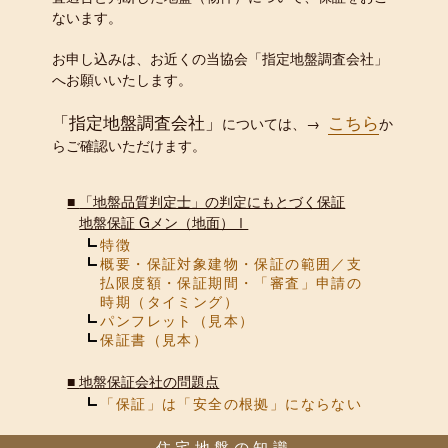
ないます。
お申し込みは、お近くの当協会「指定地盤調査会社」
へお願いいたします。
「指定地盤調査会社」
こちら
については、→
か
らご確認いただけます。
■
「地盤品質判定士」の判定にもとづく保証
地盤保証 Gメン（地面）Ⅰ
特徴
概要・保証対象建物・保証の範囲／支
払限度額・保証期間・「審査」申請の
時期（タイミング）
パンフレット（見本）
保証書（見本）
■
地盤保証会社の問題点
「保証」は「安全の根拠」にならない
住宅地盤の知識