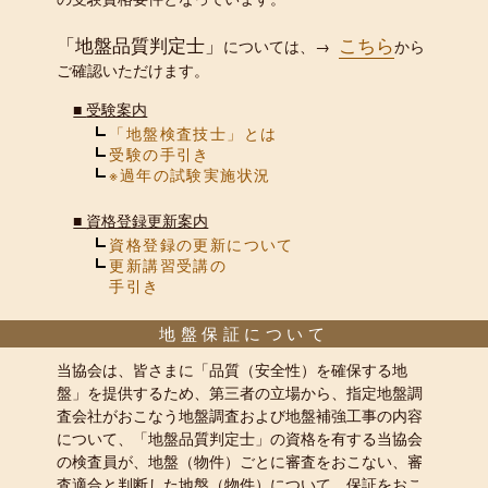
「地盤品質判定士」
こちら
については、→
から
ご確認いただけます。
■
受験案内
「地盤検査技士」とは
受験の手引き
※過年の試験実施状況
■
資格登録更新案内
資格登録の更新について
更新講習受講の
手引き
地盤保証について
当協会は、皆さまに「品質（安全性）を確保する地
盤」を提供するため、第三者の立場から、指定地盤調
査会社がおこなう地盤調査および地盤補強工事の内容
について、「地盤品質判定士」の資格を有する当協会
の検査員が、地盤（物件）ごとに審査をおこない、審
査適合と判断した地盤（物件）について、保証をおこ