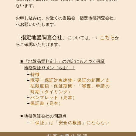
ないます。
お申し込みは、お近くの当協会「指定地盤調査会社」
へお願いいたします。
「指定地盤調査会社」
こちら
については、→
か
らご確認いただけます。
■
「地盤品質判定士」の判定にもとづく保証
地盤保証 Gメン（地面）Ⅰ
特徴
概要・保証対象建物・保証の範囲／支
払限度額・保証期間・「審査」申請の
時期（タイミング）
パンフレット（見本）
保証書（見本）
■
地盤保証会社の問題点
「保証」は「安全の根拠」にならない
住宅地盤の知識