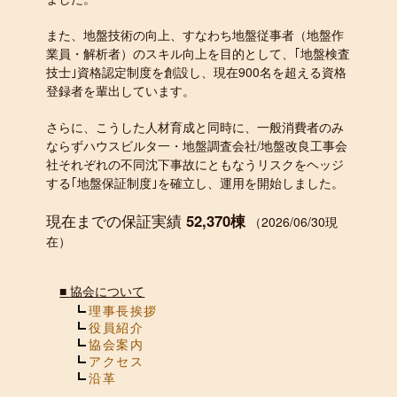
また、地盤技術の向上、すなわち地盤従事者（地盤作
業員・解析者）のスキル向上を目的として、｢地盤検査
技士｣資格認定制度を創設し、現在900名を超える資格
登録者を輩出しています。
さらに、こうした人材育成と同時に、一般消費者のみ
ならずハウスビルタ一・地盤調査会社/地盤改良工事会
社それぞれの不同沈下事故にともなうリスクをヘッジ
する｢地盤保証制度｣を確立し、運用を開始しました。
現在までの保証実績
52,370棟
（2026/06/30現
在）
■
協会について
理事長挨拶
役員紹介
協会案内
アクセス
沿革