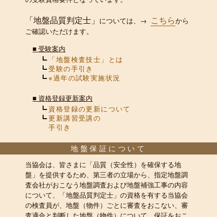
「地盤品質判定士」
こちら
については、→
から
ご確認いただけます。
■
受験案内
「地盤検査技士」とは
受験の手引き
※過年の試験実施状況
■
資格登録更新案内
資格登録の更新について
更新講習受講の
手引き
地盤保証について
当協会は、皆さまに「品質（安全性）を確保する地
盤」を提供するため、第三者の立場から、指定地盤調
査会社がおこなう地盤調査および地盤補強工事の内容
について、「地盤品質判定士」の資格を有する当協会
の検査員が、地盤（物件）ごとに審査をおこない、審
査適合と判断した地盤（物件）について、保証をおこ