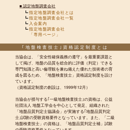
■
認定地盤調査会社
指定地盤調査会社とは
指定地盤調査会社一覧
入会案内
指定地盤調査会社
「専用ページ」
｢地盤検査技士｣資格認定制度とは
当協会は、「安全性確保義務の遵守」を最重要課題と
して掲げ、地盤の品質を総合的に評価（判定）できる
専門知識と高い倫理観を兼ね備えた優れた技術者の育
成を図るため、「地盤検査技士」資格認定制度を設け
ています。
（資格認定制度の創設は、1999年12月）
当協会が授与する｢一級地盤検査技士｣の資格は、公益
社団法人 地盤工学会を中心として発足、組織された
「地盤品質判定士協議会」が実施する｢地盤品質判定
士｣試験の受験資格要件となっています。また、「二級
地盤検査技士」の資格は、「地盤品質判定士補」試験
の受験資格要件となっています。